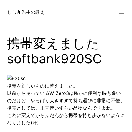
内
容
しし丸先生の教え
を
ス
キ
携帯変えました
ッ
プ
softbank920SC
携帯を新しいものに替えました。
以前から使っているW-Zero3は確かに便利な時も多い
のだけど、やっぱり大きすぎて持ち運びに非常に不便。
携帯としては、正直使いずらい品物なんですよね。
これに変えてからふだんから携帯を持ち歩かないように
なりました(汗)