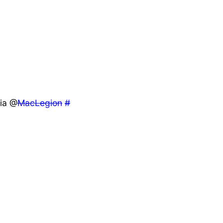
ia @
MacLegion
#