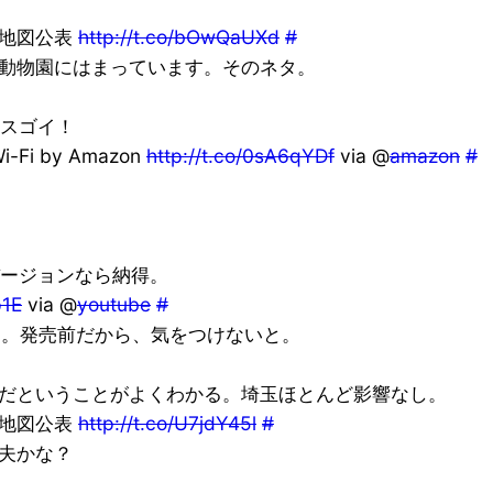
染地図公表
http://t.co/bOwQaUXd
#
動物園にはまっています。そのネタ。
もスゴイ！
, Wi-Fi by Amazon
http://t.co/0sA6qYDf
via @
amazon
#
バージョンなら納得。
p1E
via @
youtube
#
そう。発売前だから、気をつけないと。
だということがよくわかる。埼玉ほとんど影響なし。
染地図公表
http://t.co/U7jdY45l
#
夫かな？