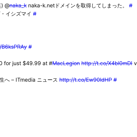
 @
naka_k
naka-k.netドメインを取得してしまった。
#
ズ・イシズマイ
#
co/B6ksPRAy
#
 for just $49.99 at #
MacLegion
http://t.co/X4bl0mDI
v
– ITmedia ニュース
http://t.co/Ew90ldHP
#