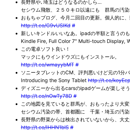
長野県や､埼玉はどうなるのかしら…
セシウム飛散、２５０キロ以遠にも 群馬の汚
おもちゃブログ、今月二回目の更新。個人的に、
http://t.co/G9vUSIKd
#
新しいキンドルいいなあ。ipadの半額と言うの
Kindle Fire, Full Color 7" Multi-touch Display
この電卓ソフト良い！
マックにもウインドウズにもインストール。
http://t.co/wmayybMT
#
ソニータブレットのCM、評判悪いけど元の1分
Introducing the Sony Tablet
http://t.co/koyEc
ディズニーから出るcarsのipadゲームが楽し
http://t.co/nOwTy78D
#
この地図を見ていると群馬が、おもったより大変
セシウム汚染の帯、首都圏に 千葉・埼玉の汚
長野県の野菜からは検出されていないから、大丈
http://t.co/IHHN1blS
#