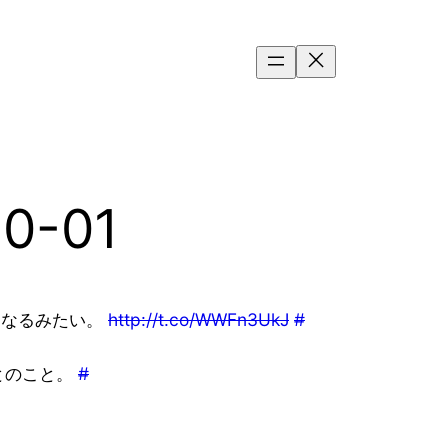
10-01
になるみたい。
http://t.co/WWFn3UkJ
#
とのこと。
#