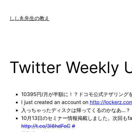
内
容
しし丸先生の教え
を
ス
キ
ッ
プ
Twitter Weekly 
10395円/月が半額に！？ドコモ公式テザリン
I just created an account on
http://lockerz.co
入っちゃったディスクは帰ってくるのかなあ…？ 
10月13日のセミナー情報掲載しました。次回もf
http://t.co/3I6hdFoC
#