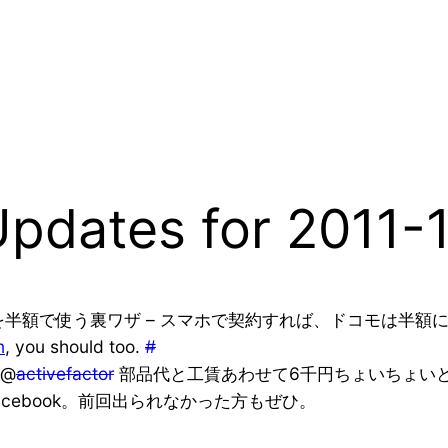
Updates for 2011-
グを半額で使う裏ワザ – スマホで契約すれば、ドコモは半額
m
, you should too.
#
@
activefactor
部品代と工賃あわせて6千円ちょいちょい
acebook。前回出られなかった方もぜひ。