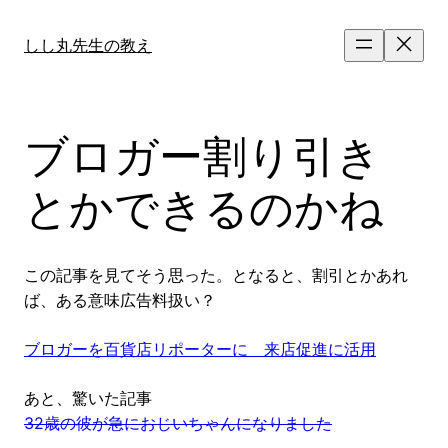
内
容
しし丸先生の教え
を
ス
キ
ッ
ブロガー割り引き
プ
とかできるのかね
この記事を見てそう思った。となると、割引とかあれ
ば、ある意味広告料扱い？
ブロガーを百貨店リポーターに 来店促進に活用
あと、驚いた記事
32歳の彼が急におじいちゃんになりました