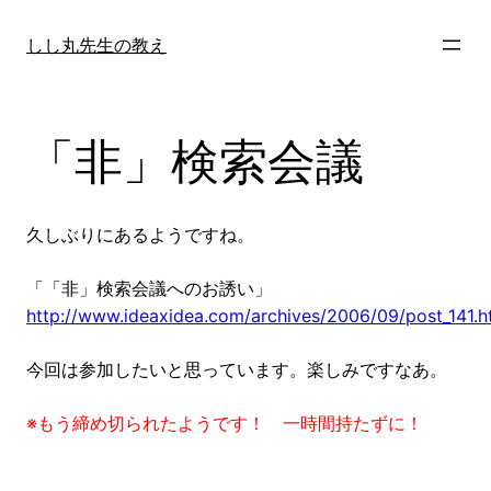
内
容
しし丸先生の教え
を
ス
キ
「非」検索会議
ッ
プ
久しぶりにあるようですね。
「「非」検索会議へのお誘い」
http://www.ideaxidea.com/archives/2006/09/post_141.h
今回は参加したいと思っています。楽しみですなあ。
※もう締め切られたようです！ 一時間持たずに！