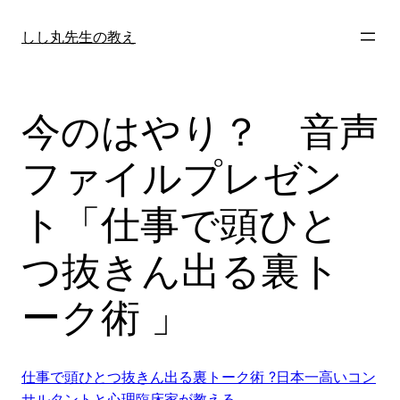
内
容
しし丸先生の教え
を
ス
キ
今のはやり？ 音声
ッ
プ
ファイルプレゼン
ト「仕事で頭ひと
つ抜きん出る裏ト
ーク術 」
仕事で頭ひとつ抜きん出る裏トーク術 ?日本一高いコン
サルタントと心理臨床家が教える