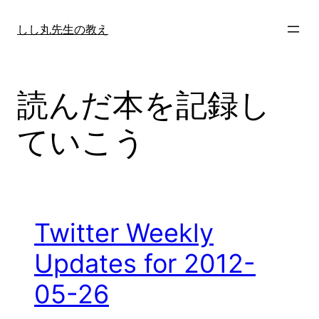
内
容
しし丸先生の教え
を
ス
キ
読んだ本を記録し
ッ
プ
ていこう
Twitter Weekly
Updates for 2012-
05-26