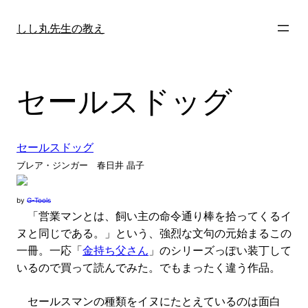
内
容
しし丸先生の教え
を
ス
キ
セールスドッグ
ッ
プ
セールスドッグ
ブレア・ジンガー 春日井 晶子
by
G-Tools
「営業マンとは、飼い主の命令通り棒を拾ってくるイ
ヌと同じである。」という、強烈な文句の元始まるこの
一冊。一応「
金持ち父さん
」のシリーズっぽい装丁して
いるので買って読んでみた。でもまったく違う作品。
セールスマンの種類をイヌにたとえているのは面白