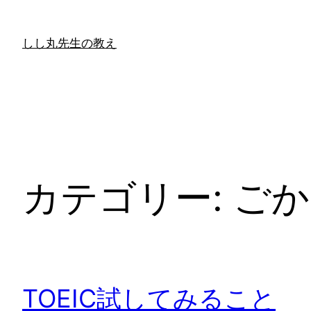
内
容
しし丸先生の教え
を
ス
キ
ッ
プ
カテゴリー:
ごか
TOEIC試してみること